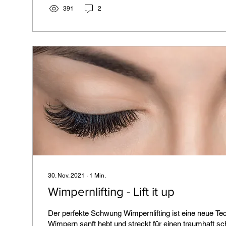
391
2
30. Nov. 2021
∙
1
Min.
Wimpernlifting - Lift it up
Der perfekte Schwung Wimpernlifting ist eine neue Tec
Wimpern sanft hebt und streckt für einen traumhaft sc