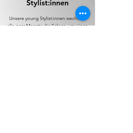
Stylist:innen
Unsere young Stylist:innen wechseln
alle paar Monate die Salons, um einen
umfassenden Einblick in verschiedene
Arbeitsumgebungen und -stile zu
erhalten. Dieser Wechsel ermöglicht es
ihnen, ihre Fähigkeiten vielseitig zu
entwickeln.
Schau doch gerne auf unserer
Azubiseite vorbei, um alle
kennenzulernen.
YOUNG STYLIST:IN