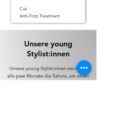
Cut
Anti-Frizz Treatment
Unsere young
Stylist:innen
Unsere young Stylist:innen wechseln
alle paar Monate die Salons, um einen
umfassenden Einblick in verschiedene
Arbeitsumgebungen und -stile zu
erhalten. Dieser Wechsel ermöglicht es
ihnen, ihre Fähigkeiten vielseitig zu
entwickeln.
Schau doch gerne auf unserer