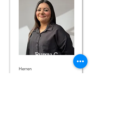
Burcu C.
Herren
Steck & Flecht
langes Haar
Unsere young
Stylist:innen