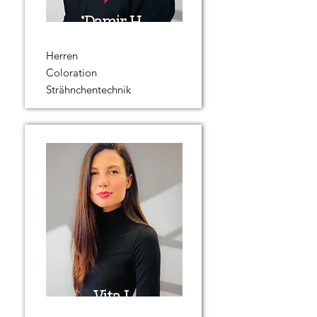
Damir H.
Herren
Coloration
Strähnchentechnik
Vita L.