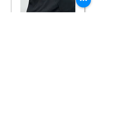
Maryna S.
Coloration
Highlights
Unsere young
Stylist:innen
Unsere young Stylist:innen wechseln
alle paar Monate die Salons, um einen
umfassenden Einblick in verschiedene
Arbeitsumgebungen und -stile zu
erhalten. Dieser Wechsel ermöglicht es