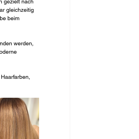
 gezielt nach 
r gleichzeitig 
rbe beim 
unden werden, 
moderne 
 Haarfarben, 