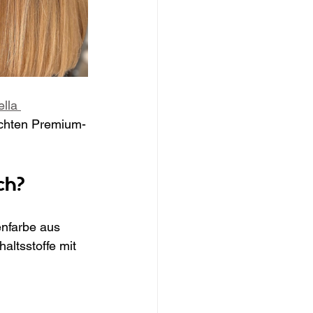
lla 
echten Premium-
ch?
enfarbe aus 
ltsstoffe mit 