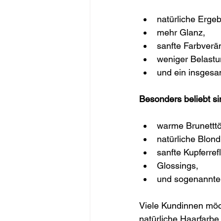
natürliche Ergeb
mehr Glanz,
sanfte Farbverä
weniger Belastu
und ein insgesa
Besonders beliebt sin
warme Brunettt
natürliche Blon
sanfte Kupferref
Glossings,
und sogenannte 
Viele Kundinnen möch
natürliche Haarfarbe