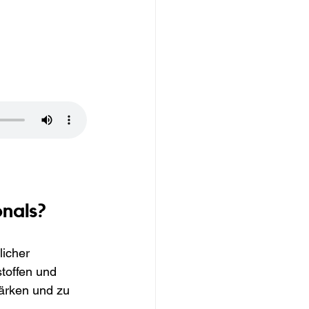
onals?
licher 
toffen und 
tärken und zu 