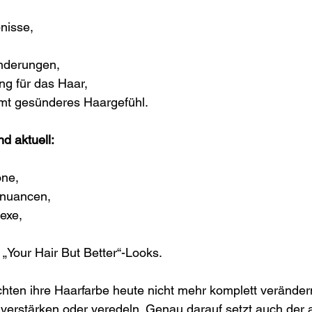
nisse,
nderungen,
ng für das Haar,
mt gesünderes Haargefühl.
d aktuell:
öne,
dnuancen,
lexe,
„Your Hair But Better“-Looks.
ten ihre Haarfarbe heute nicht mehr komplett verändern
 verstärken oder veredeln. Genau darauf setzt auch der a