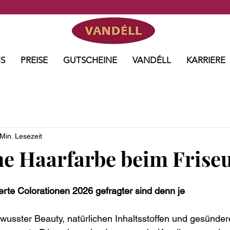
Abonniere unseren Newsletter und sicher dir 20% Geburtstagsrabatt!*
S
PREISE
GUTSCHEINE
VANDÉLL
KARRIERE
Min. Lesezeit
he Haarfarbe beim Frise
rte Colorationen 2026 gefragter sind denn je
usster Beauty, natürlichen Inhaltsstoffen und gesünde