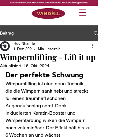
Abonniere unseren Newsletter und sicher dir 20% Geburtstagsrabatt!*
Beitrag
Huu Nhan Ta
1. Dez. 2021
1 Min. Lesezeit
Wimpernlifting - Lift it up
Aktualisiert:
16. Okt. 2024
Der perfekte Schwung
Wimpernlifting ist eine neue Technik, 
die die Wimpern sanft hebt und streckt 
für einen traumhaft schönen 
Augenaufschlag sorgt. Dank 
inkludierten Keratin-Booster und 
Wimpernfärbung wirken die Wimpern 
noch voluminöser. Der Effekt hält bis zu 
6 Wochen an und wächst 