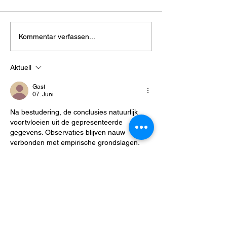
Natürliche Haarfarbe
Jellyfish Cut vs
Kommentar verfassen...
beim Friseur
Cut
Aktuell
Gast
07. Juni
Na bestudering, de conclusies natuurlijk 
voortvloeien uit de gepresenteerde 
gegevens. Observaties blijven nauw 
verbonden met empirische grondslagen. 
De website draagt belangrijke achtergrond 
bij aan de discussie. Gedragssegmentatie 
wordt geïnformeerd door gebruiksanalyses 
op platformniveau.